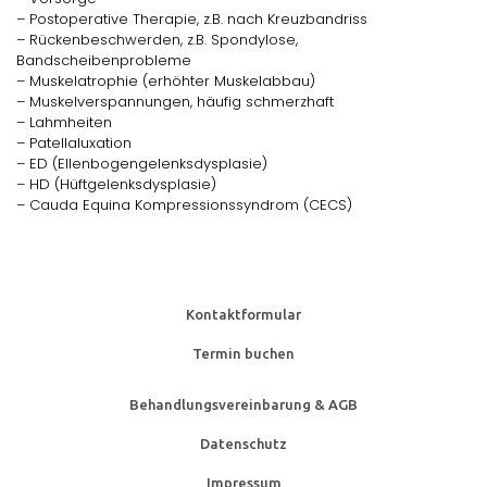
– Postoperative Therapie, z.B. nach Kreuzbandriss
– Rückenbeschwerden, z.B. Spondylose,
Bandscheibenprobleme
– Muskelatrophie (erhöhter Muskelabbau)
– Muskelverspannungen, häufig schmerzhaft
– Lahmheiten
– Patellaluxation
– ED (Ellenbogengelenksdysplasie)
– HD (Hüftgelenksdysplasie)
– Cauda Equina Kompressionssyndrom (CECS)
Kontaktformular
Termin buchen
Behandlungsvereinbarung & AGB
Datenschutz
Impressum